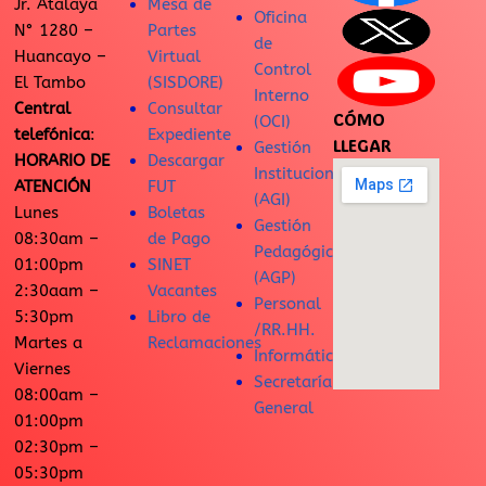
Jr. Atalaya
Mesa de
Oficina
N° 1280 –
Partes
de
Huancayo –
Virtual
Control
El Tambo
(SISDORE)
Interno
Central
Consultar
CÓMO
(OCI)
telefónica
:
Expediente
LLEGAR
Gestión
HORARIO DE
Descargar
Institucional
ATENCIÓN
FUT
(AGI)
Lunes
Boletas
Gestión
08:30am –
de Pago
Pedagógica
01:00pm
SINET
(AGP)
2:30aam –
Vacantes
Personal
5:30pm
Libro de
/RR.HH.
Martes a
Reclamaciones
Informática
Viernes
Secretaría
08:00am –
General
01:00pm
02:30pm –
05:30pm