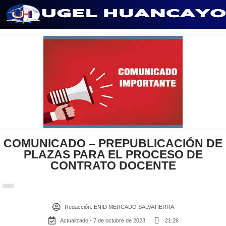
Saltar
al
contenido
COMUNICADO – PREPUBLICACIÓN DE
PLAZAS PARA EL PROCESO DE
CONTRATO DOCENTE
Redacción:
ENID MERCADO SALVATIERRA
Actualizado - 7 de octubre de 2023
21:26