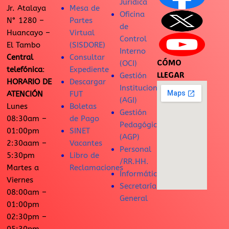
Jurídica
Jr. Atalaya
Mesa de
Oficina
N° 1280 –
Partes
de
Huancayo –
Virtual
Control
El Tambo
(SISDORE)
Interno
Central
Consultar
CÓMO
(OCI)
telefónica
:
Expediente
LLEGAR
Gestión
HORARIO DE
Descargar
Institucional
ATENCIÓN
FUT
(AGI)
Lunes
Boletas
Gestión
08:30am –
de Pago
Pedagógica
01:00pm
SINET
(AGP)
2:30aam –
Vacantes
Personal
5:30pm
Libro de
/RR.HH.
Martes a
Reclamaciones
Informática
Viernes
Secretaría
08:00am –
General
01:00pm
02:30pm –