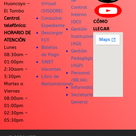
de
Huancayo –
Virtual
Control
El Tambo
(SISDORE)
Interno
Central
Consultar
CÓMO
(OCI)
telefónica
:
Expediente
LLEGAR
Gestión
HORARIO DE
Descargar
Institucional
ATENCIÓN
FUT
(AGI)
Lunes
Boletas
Gestión
08:30am –
de Pago
Pedagógica
01:00pm
SINET
(AGP)
2:30aam –
Vacantes
Personal
5:30pm
Libro de
/RR.HH.
Martes a
Reclamaciones
Informática
Viernes
Secretaría
08:00am –
General
01:00pm
02:30pm –
05:30pm