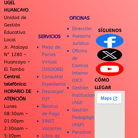
UGEL
HUANCAYO
Unidad de
OFICINAS
Gestión
Dirección
SÍGUENOS
Educativa
Asesoría
SERVICIOS
Local
Jurídica
Jr. Atalaya
Mesa de
Oficina
N° 1280 –
Partes
de
Huancayo –
Virtual
Control
El Tambo
(SISDORE)
Interno
Central
Consultar
CÓMO
(OCI)
telefónica
:
Expediente
LLEGAR
Gestión
HORARIO DE
Descargar
Institucional
ATENCIÓN
FUT
(AGI)
Lunes
Boletas
Gestión
08:30am –
de Pago
Pedagógica
01:00pm
SINET
(AGP)
2:30aam –
Vacantes
Personal
5:30pm
Libro de