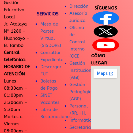
Gestión
Dirección
SÍGUENOS
Educativa
Asesoría
SERVICIOS
Local
Jurídica
Jr. Atalaya
Mesa de
Oficina
N° 1280 –
Partes
de
Huancayo –
Virtual
Control
El Tambo
(SISDORE)
Interno
Central
Consultar
CÓMO
(OCI)
telefónica
:
Expediente
LLEGAR
Gestión
HORARIO DE
Descargar
Institucional
ATENCIÓN
FUT
(AGI)
Lunes
Boletas
Gestión
08:30am –
de Pago
Pedagógica
01:00pm
SINET
(AGP)
2:30aam –
Vacantes
Personal
5:30pm
Libro de
/RR.HH.
Martes a
Reclamaciones
Informática
Viernes
Secretaría
08:00am –