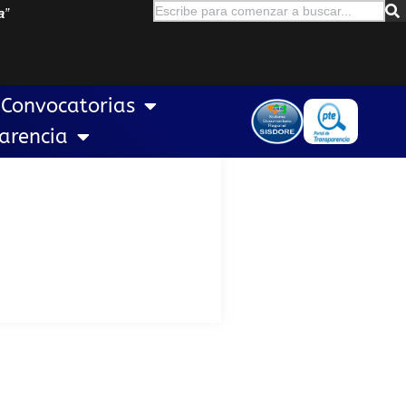
a
”
Convocatorias
arencia