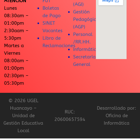
ATENCIÓN
FUT
(AGI)
Lunes
Boletas
Gestión
08:30am –
de Pago
Pedagógica
01:00pm
SINET
(AGP)
2:30aam –
Vacantes
Personal
5:30pm
Libro de
/RR.HH.
Martes a
Reclamaciones
Informática
Viernes
Secretaría
08:00am –
General
01:00pm
02:30pm –
05:30pm
© 2026 UGEL
Huancayo –
Desarrollado por:
RUC:
Unidad de
Oficina de
20600657594
Gestión Educativa
Informática
Local