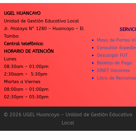
UGEL HUANCAYO
Unidad de Gestión Educativa Local
Jr. Atalaya N° 1280 – Huancayo – El
SERVIC
Tambo
Mesa de Partes Vi
Central telefónica
:
Consultar Expedie
HORARIO DE ATENCIÓN
Descargar FUT
Lunes
Boletas de Pago
08:30am – 01:00pm
SINET Vacantes
2:30aam – 5:30pm
Libro de Reclama
Martes a Viernes
08:00am – 01:00pm
02:30pm – 05:30pm
© 2026 UGEL Huancayo – Unidad de Gestión Educativa
Local