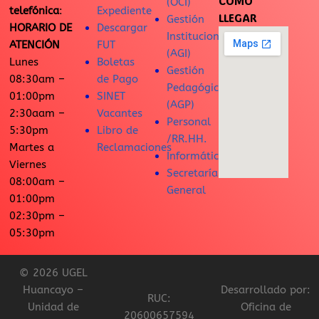
CÓMO
(OCI)
telefónica
:
Expediente
LLEGAR
Gestión
HORARIO DE
Descargar
Institucional
ATENCIÓN
FUT
(AGI)
Lunes
Boletas
Gestión
08:30am –
de Pago
Pedagógica
01:00pm
SINET
(AGP)
2:30aam –
Vacantes
Personal
5:30pm
Libro de
/RR.HH.
Martes a
Reclamaciones
Informática
Viernes
Secretaría
08:00am –
General
01:00pm
02:30pm –
05:30pm
© 2026 UGEL
Huancayo –
Desarrollado por:
RUC:
Unidad de
Oficina de
20600657594