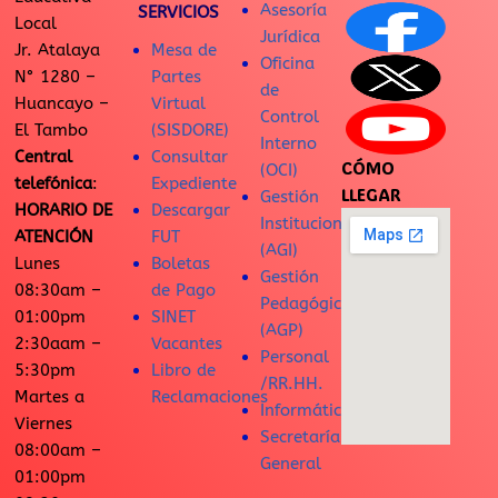
Asesoría
SERVICIOS
Local
Jurídica
Jr. Atalaya
Mesa de
Oficina
N° 1280 –
Partes
de
Huancayo –
Virtual
Control
El Tambo
(SISDORE)
Interno
Central
Consultar
CÓMO
(OCI)
telefónica
:
Expediente
LLEGAR
Gestión
HORARIO DE
Descargar
Institucional
ATENCIÓN
FUT
(AGI)
Lunes
Boletas
Gestión
08:30am –
de Pago
Pedagógica
01:00pm
SINET
(AGP)
2:30aam –
Vacantes
Personal
5:30pm
Libro de
/RR.HH.
Martes a
Reclamaciones
Informática
Viernes
Secretaría
08:00am –
General
01:00pm