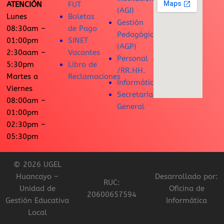
ATENCIÓN
FUT
(AGI)
Lunes
Boletas
Gestión
08:30am –
de Pago
Pedagógica
01:00pm
SINET
(AGP)
2:30aam –
Vacantes
Personal
5:30pm
Libro de
/RR.HH.
Martes a
Reclamaciones
Informática
Viernes
Secretaría
08:00am –
General
01:00pm
02:30pm –
05:30pm
© 2026 UGEL
Huancayo –
Desarrollado por:
RUC:
Unidad de
Oficina de
20600657594
Gestión Educativa
Informática
Local