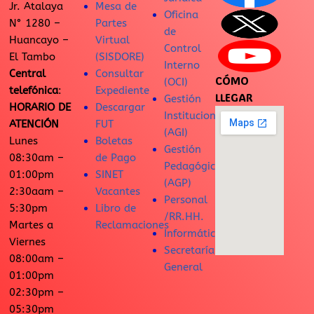
Jr. Atalaya
Mesa de
Oficina
N° 1280 –
Partes
de
Huancayo –
Virtual
Control
El Tambo
(SISDORE)
Interno
Central
Consultar
CÓMO
(OCI)
telefónica
:
Expediente
LLEGAR
Gestión
HORARIO DE
Descargar
Institucional
ATENCIÓN
FUT
(AGI)
Lunes
Boletas
Gestión
08:30am –
de Pago
Pedagógica
01:00pm
SINET
(AGP)
2:30aam –
Vacantes
Personal
5:30pm
Libro de
/RR.HH.
Martes a
Reclamaciones
Informática
Viernes
Secretaría
08:00am –
General
01:00pm
02:30pm –
05:30pm