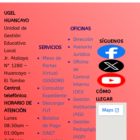
UGEL
HUANCAYO
Unidad de
OFICINAS
Gestión
Dirección
SÍGUENOS
Educativa
Asesoría
SERVICIOS
Local
Jurídica
Jr. Atalaya
Mesa de
Oficina
N° 1280 –
Partes
de
Huancayo –
Virtual
Control
El Tambo
(SISDORE)
Interno
Central
Consultar
CÓMO
(OCI)
telefónica
:
Expediente
LLEGAR
Gestión
HORARIO DE
Descargar
Institucional
ATENCIÓN
FUT
(AGI)
Lunes
Boletas
Gestión
08:30am –
de Pago
Pedagógica
01:00pm
SINET
(AGP)