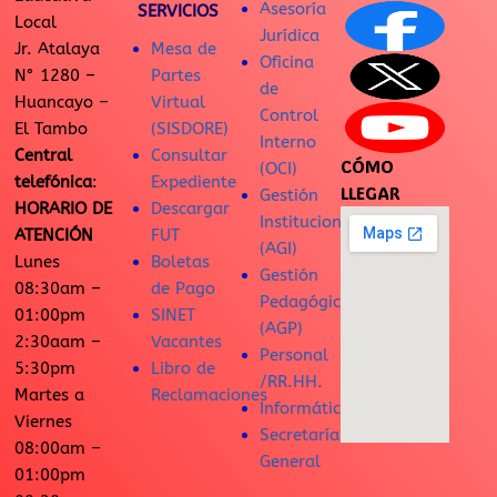
Asesoría
SERVICIOS
Local
Jurídica
Jr. Atalaya
Mesa de
Oficina
N° 1280 –
Partes
de
Huancayo –
Virtual
Control
El Tambo
(SISDORE)
Interno
Central
Consultar
CÓMO
(OCI)
telefónica
:
Expediente
LLEGAR
Gestión
HORARIO DE
Descargar
Institucional
ATENCIÓN
FUT
(AGI)
Lunes
Boletas
Gestión
08:30am –
de Pago
Pedagógica
01:00pm
SINET
(AGP)
2:30aam –
Vacantes
Personal
5:30pm
Libro de
/RR.HH.
Martes a
Reclamaciones
Informática
Viernes
Secretaría
08:00am –
General
01:00pm