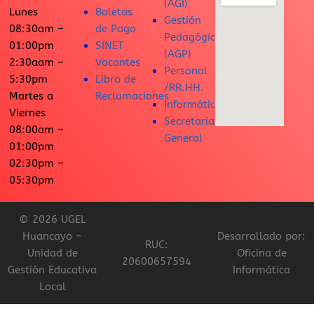
(AGI)
Lunes
Boletas
Gestión
08:30am –
de Pago
Pedagógica
01:00pm
SINET
(AGP)
2:30aam –
Vacantes
Personal
5:30pm
Libro de
/RR.HH.
Martes a
Reclamaciones
Informática
Viernes
Secretaría
08:00am –
General
01:00pm
02:30pm –
05:30pm
© 2026 UGEL
Huancayo –
Desarrollado por:
RUC:
Unidad de
Oficina de
20600657594
Gestión Educativa
Informática
Local