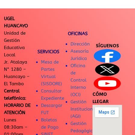
UGEL
HUANCAYO
Unidad de
OFICINAS
Gestión
Dirección
SÍGUENOS
Educativa
Asesoría
SERVICIOS
Local
Jurídica
Jr. Atalaya
Mesa de
Oficina
N° 1280 –
Partes
de
Huancayo –
Virtual
Control
El Tambo
(SISDORE)
Interno
Central
Consultar
CÓMO
(OCI)
telefónica
:
Expediente
LLEGAR
Gestión
HORARIO DE
Descargar
Institucional
ATENCIÓN
FUT
(AGI)
Lunes
Boletas
Gestión
08:30am –
de Pago
Pedagógica
01:00pm
SINET