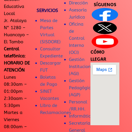
Dirección
SÍGUENOS
Educativa
Asesoría
SERVICIOS
Local
Jurídica
Jr. Atalaya
Mesa de
Oficina
N° 1280 –
Partes
de
Huancayo –
Virtual
Control
El Tambo
(SISDORE)
Interno
Central
Consultar
CÓMO
(OCI)
telefónica
:
Expediente
LLEGAR
Gestión
HORARIO DE
Descargar
Institucional
ATENCIÓN
FUT
(AGI)
Lunes
Boletas
Gestión
08:30am –
de Pago
Pedagógica
01:00pm
SINET
(AGP)
2:30aam –
Vacantes
Personal
5:30pm
Libro de
/RR.HH.
Martes a
Reclamaciones
Informática
Viernes
Secretaría
08:00am –
General