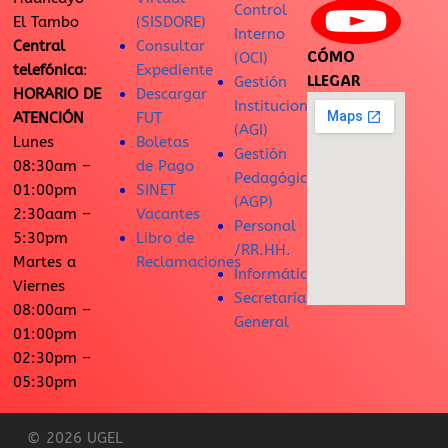
Control
El Tambo
(SISDORE)
Interno
Central
Consultar
CÓMO
(OCI)
telefónica
:
Expediente
LLEGAR
Gestión
HORARIO DE
Descargar
Institucional
ATENCIÓN
FUT
(AGI)
Lunes
Boletas
Gestión
08:30am –
de Pago
Pedagógica
01:00pm
SINET
(AGP)
2:30aam –
Vacantes
Personal
5:30pm
Libro de
/RR.HH.
Martes a
Reclamaciones
Informática
Viernes
Secretaría
08:00am –
General
01:00pm
02:30pm –
05:30pm
© 2026 UGEL