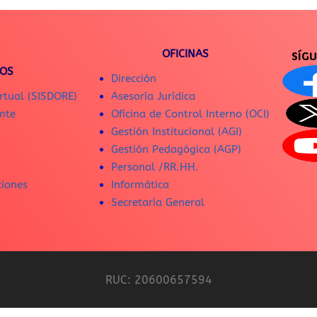
OFICINAS
SÍG
IOS
Dirección
rtual (SISDORE)
Asesoría Jurídica
nte
Oficina de Control Interno (OCI)
Gestión Institucional (AGI)
Gestión Pedagógica (AGP)
Personal /RR.HH.
ciones
Informática
Secretaría General
RUC: 20600657594