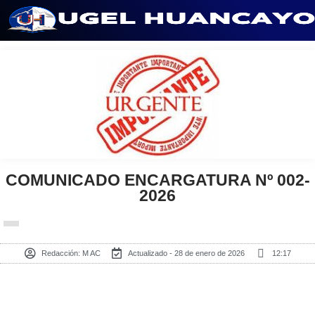
Saltar
al
contenido
COMUNICADO ENCARGATURA Nº 002-
2026
Redacción:
M AC
Actualizado - 28 de enero de 2026
12:17