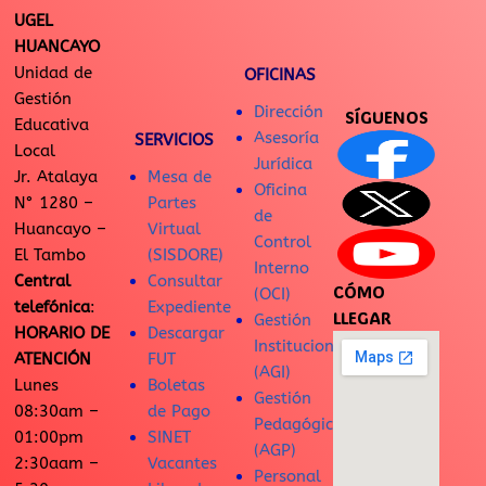
UGEL
HUANCAYO
Unidad de
OFICINAS
Gestión
Dirección
SÍGUENOS
Educativa
Asesoría
SERVICIOS
Local
Jurídica
Jr. Atalaya
Mesa de
Oficina
N° 1280 –
Partes
de
Huancayo –
Virtual
Control
El Tambo
(SISDORE)
Interno
Central
Consultar
CÓMO
(OCI)
telefónica
:
Expediente
LLEGAR
Gestión
HORARIO DE
Descargar
Institucional
ATENCIÓN
FUT
(AGI)
Lunes
Boletas
Gestión
08:30am –
de Pago
Pedagógica
01:00pm
SINET
(AGP)
2:30aam –
Vacantes
Personal