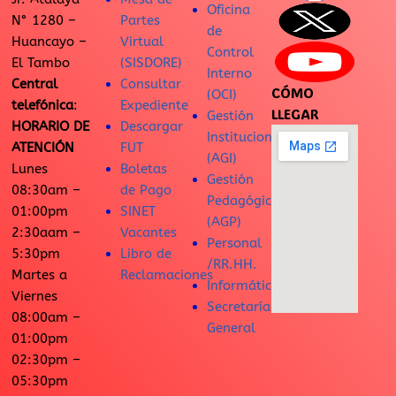
Oficina
N° 1280 –
Partes
de
Huancayo –
Virtual
Control
El Tambo
(SISDORE)
Interno
Central
Consultar
CÓMO
(OCI)
telefónica
:
Expediente
LLEGAR
Gestión
HORARIO DE
Descargar
Institucional
ATENCIÓN
FUT
(AGI)
Lunes
Boletas
Gestión
08:30am –
de Pago
Pedagógica
01:00pm
SINET
(AGP)
2:30aam –
Vacantes
Personal
5:30pm
Libro de
/RR.HH.
Martes a
Reclamaciones
Informática
Viernes
Secretaría
08:00am –
General
01:00pm
02:30pm –
05:30pm