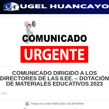
Saltar
al
contenido
COMUNICADO DIRIGIDO A LOS
DIRECTORES DE LAS II.EE. – DOTACIÓN
DE MATERIALES EDUCATIVOS 2023
Redacción:
ENID MERCADO SALVATIERRA