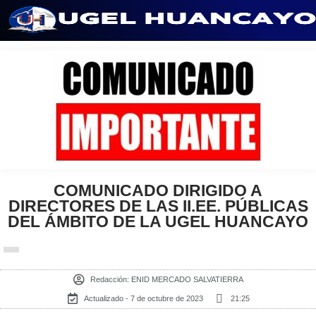
Saltar
al
contenido
COMUNICADO DIRIGIDO A
DIRECTORES DE LAS II.EE. PÚBLICAS
DEL ÁMBITO DE LA UGEL HUANCAYO
Redacción:
ENID MERCADO SALVATIERRA
Actualizado - 7 de octubre de 2023
21:25