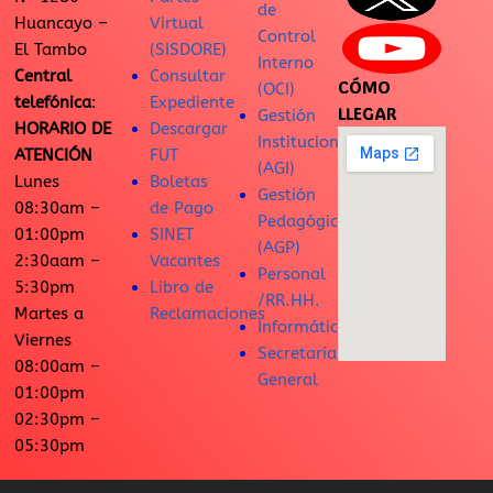
de
Huancayo –
Virtual
Control
El Tambo
(SISDORE)
Interno
Central
Consultar
CÓMO
(OCI)
telefónica
:
Expediente
LLEGAR
Gestión
HORARIO DE
Descargar
Institucional
ATENCIÓN
FUT
(AGI)
Lunes
Boletas
Gestión
08:30am –
de Pago
Pedagógica
01:00pm
SINET
(AGP)
2:30aam –
Vacantes
Personal
5:30pm
Libro de
/RR.HH.
Martes a
Reclamaciones
Informática
Viernes
Secretaría
08:00am –
General
01:00pm
02:30pm –
05:30pm