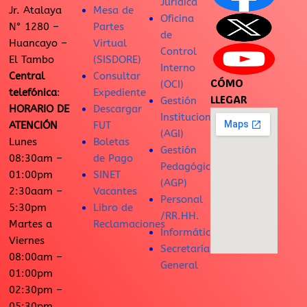
Jurídica
Jr. Atalaya
Mesa de
Oficina
N° 1280 –
Partes
de
Huancayo –
Virtual
Control
El Tambo
(SISDORE)
Interno
Central
Consultar
CÓMO
(OCI)
telefónica
:
Expediente
LLEGAR
Gestión
HORARIO DE
Descargar
Institucional
ATENCIÓN
FUT
(AGI)
Lunes
Boletas
Gestión
08:30am –
de Pago
Pedagógica
01:00pm
SINET
(AGP)
2:30aam –
Vacantes
Personal
5:30pm
Libro de
/RR.HH.
Martes a
Reclamaciones
Informática
Viernes
Secretaría
08:00am –
General
01:00pm
02:30pm –
05:30pm