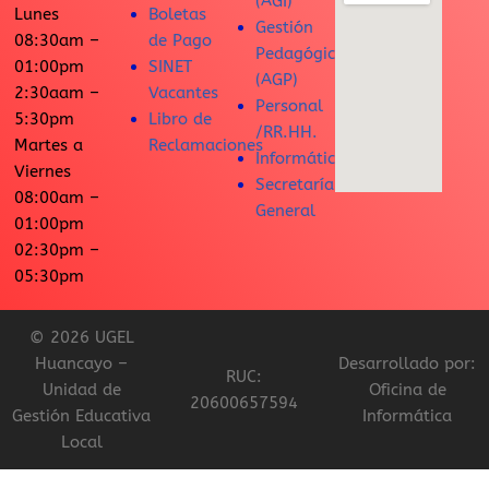
(AGI)
Lunes
Boletas
Gestión
08:30am –
de Pago
Pedagógica
01:00pm
SINET
(AGP)
2:30aam –
Vacantes
Personal
5:30pm
Libro de
/RR.HH.
Martes a
Reclamaciones
Informática
Viernes
Secretaría
08:00am –
General
01:00pm
02:30pm –
05:30pm
© 2026 UGEL
Huancayo –
Desarrollado por:
RUC:
Unidad de
Oficina de
20600657594
Gestión Educativa
Informática
Local