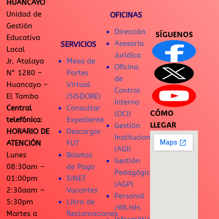
HUANCAYO
Unidad de
OFICINAS
Gestión
Dirección
SÍGUENOS
Educativa
Asesoría
SERVICIOS
Local
Jurídica
Jr. Atalaya
Mesa de
Oficina
N° 1280 –
Partes
de
Huancayo –
Virtual
Control
El Tambo
(SISDORE)
Interno
Central
Consultar
CÓMO
(OCI)
telefónica
:
Expediente
LLEGAR
Gestión
HORARIO DE
Descargar
Institucional
ATENCIÓN
FUT
(AGI)
Lunes
Boletas
Gestión
08:30am –
de Pago
Pedagógica
01:00pm
SINET
(AGP)
2:30aam –
Vacantes
Personal
5:30pm
Libro de
/RR.HH.
Martes a
Reclamaciones