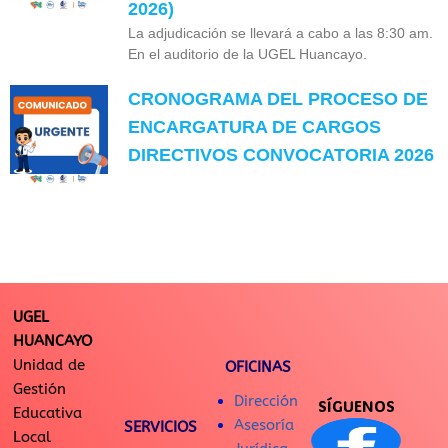
2026)
La adjudicación se llevará a cabo a las 8:30 am.
En el auditorio de la UGEL Huancayo.
CRONOGRAMA DEL PROCESO DE
ENCARGATURA DE CARGOS
DIRECTIVOS CONVOCATORIA 2026
UGEL
HUANCAYO
Unidad de
OFICINAS
Gestión
Dirección
SÍGUENOS
Educativa
Asesoría
SERVICIOS
Local