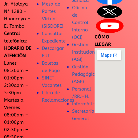
Jurídica
Jr. Atalaya
Mesa de
Oficina
N° 1280 –
Partes
de
Huancayo –
Virtual
Control
El Tambo
(SISDORE)
Interno
Central
Consultar
CÓMO
(OCI)
telefónica
:
Expediente
LLEGAR
Gestión
HORARIO DE
Descargar
Institucional
ATENCIÓN
FUT
(AGI)
Lunes
Boletas
Gestión
08:30am –
de Pago
Pedagógica
01:00pm
SINET
(AGP)
2:30aam –
Vacantes
Personal
5:30pm
Libro de
/RR.HH.
Martes a
Reclamaciones
Informática
Viernes
Secretaría
08:00am –
General
01:00pm
02:30pm –
05:30pm