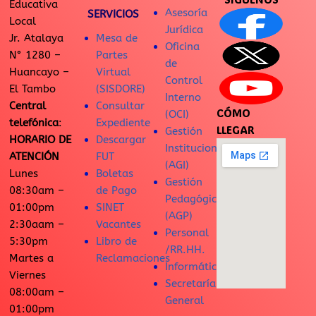
Educativa
Asesoría
SERVICIOS
Local
Jurídica
Jr. Atalaya
Mesa de
Oficina
N° 1280 –
Partes
de
Huancayo –
Virtual
Control
El Tambo
(SISDORE)
Interno
Central
Consultar
CÓMO
(OCI)
telefónica
:
Expediente
LLEGAR
Gestión
HORARIO DE
Descargar
Institucional
ATENCIÓN
FUT
(AGI)
Lunes
Boletas
Gestión
08:30am –
de Pago
Pedagógica
01:00pm
SINET
(AGP)
2:30aam –
Vacantes
Personal
5:30pm
Libro de
/RR.HH.
Martes a
Reclamaciones
Informática
Viernes
Secretaría
08:00am –
General
01:00pm