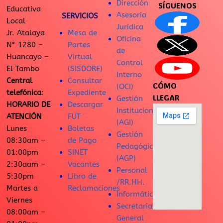
Dirección
SÍGUENOS
Educativa
Asesoría
SERVICIOS
Local
Jurídica
Jr. Atalaya
Mesa de
Oficina
N° 1280 –
Partes
de
Huancayo –
Virtual
Control
El Tambo
(SISDORE)
Interno
Central
Consultar
CÓMO
(OCI)
telefónica
:
Expediente
LLEGAR
Gestión
HORARIO DE
Descargar
Institucional
ATENCIÓN
FUT
(AGI)
Lunes
Boletas
Gestión
08:30am –
de Pago
Pedagógica
01:00pm
SINET
(AGP)
2:30aam –
Vacantes
Personal
5:30pm
Libro de
/RR.HH.
Martes a
Reclamaciones
Informática
Viernes
Secretaría
08:00am –
General