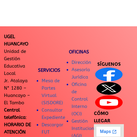
UGEL
HUANCAYO
Unidad de
OFICINAS
Gestión
Dirección
SÍGUENOS
Educativa
Asesoría
SERVICIOS
Local
Jurídica
Jr. Atalaya
Mesa de
Oficina
N° 1280 –
Partes
de
Huancayo –
Virtual
Control
El Tambo
(SISDORE)
Interno
Central
Consultar
CÓMO
(OCI)
telefónica
:
Expediente
LLEGAR
Gestión
HORARIO DE
Descargar
Institucional
ATENCIÓN
FUT
(AGI)