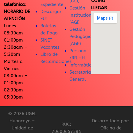
CÓMO
(OCI)
telefónica
:
Expediente
LLEGAR
Gestión
HORARIO DE
Descargar
Institucional
ATENCIÓN
FUT
(AGI)
Lunes
Boletas
Gestión
08:30am –
de Pago
Pedagógica
01:00pm
SINET
(AGP)
2:30aam –
Vacantes
Personal
5:30pm
Libro de
/RR.HH.
Martes a
Reclamaciones
Informática
Viernes
Secretaría
08:00am –
General
01:00pm
02:30pm –
05:30pm
© 2026 UGEL
Huancayo –
Desarrollado por:
RUC:
Unidad de
Oficina de
20600657594