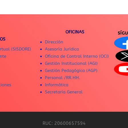
OFICINAS
SÍG
IOS
Dirección
rtual (SISDORE)
Asesoría Jurídica
nte
Oficina de Control Interno (OCI)
Gestión Institucional (AGI)
Gestión Pedagógica (AGP)
Personal /RR.HH.
ciones
Informática
Secretaría General
RUC: 20600657594