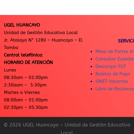
UGEL HUANCAYO
Unidad de Gestión Educativa Local
Jr. Atalaya N° 1280 – Huancayo – El
SERVIC
Tambo
Mesa de Partes Vi
Central telefónica
:
Consultar Expedie
HORARIO DE ATENCIÓN
Descargar FUT
Lunes
Boletas de Pago
08:30am – 01:00pm
SINET Vacantes
2:30aam – 5:30pm
Libro de Reclama
Martes a Viernes
08:00am – 01:00pm
02:30pm – 05:30pm
© 2026 UGEL Huancayo – Unidad de Gestión Educativa
Local