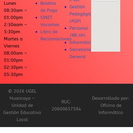
Lunes
Boletas
Gestión
08:30am –
de Pago
Pedagógica
01:00pm
SINET
(AGP)
2:30aam –
Vacantes
Personal
5:30pm
Libro de
/RR.HH.
Martes a
Reclamaciones
Informática
Viernes
Secretaría
08:00am –
General
01:00pm
02:30pm –
05:30pm
© 2026 UGEL
Huancayo –
Desarrollado por:
RUC:
Unidad de
Oficina de
20600657594
Gestión Educativa
Informática
Local