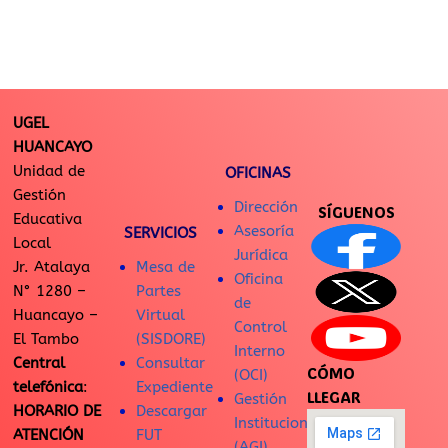
UGEL
HUANCAYO
Unidad de
OFICINAS
Gestión
Dirección
SÍGUENOS
Educativa
Asesoría
SERVICIOS
Local
Jurídica
Jr. Atalaya
Mesa de
Oficina
N° 1280 –
Partes
de
Huancayo –
Virtual
Control
El Tambo
(SISDORE)
Interno
Central
Consultar
CÓMO
(OCI)
telefónica
:
Expediente
LLEGAR
Gestión
HORARIO DE
Descargar
Institucional
ATENCIÓN
FUT
(AGI)