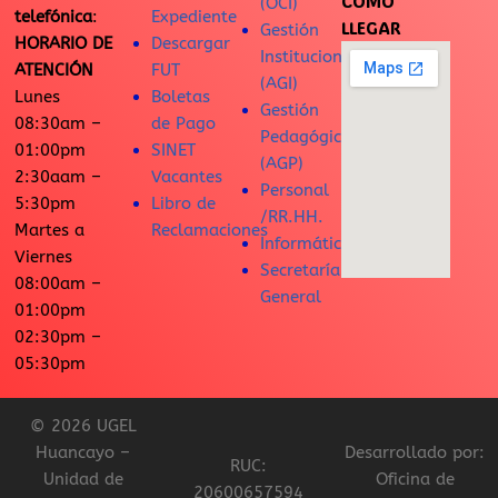
CÓMO
(OCI)
telefónica
:
Expediente
LLEGAR
Gestión
HORARIO DE
Descargar
Institucional
ATENCIÓN
FUT
(AGI)
Lunes
Boletas
Gestión
08:30am –
de Pago
Pedagógica
01:00pm
SINET
(AGP)
2:30aam –
Vacantes
Personal
5:30pm
Libro de
/RR.HH.
Martes a
Reclamaciones
Informática
Viernes
Secretaría
08:00am –
General
01:00pm
02:30pm –
05:30pm
© 2026 UGEL
Huancayo –
Desarrollado por:
RUC:
Unidad de
Oficina de
20600657594