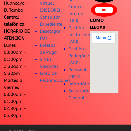
Huancayo –
Virtual
Control
El Tambo
(SISDORE)
Interno
Central
Consultar
CÓMO
(OCI)
telefónica
:
Expediente
LLEGAR
Gestión
HORARIO DE
Descargar
Institucional
ATENCIÓN
FUT
(AGI)
Lunes
Boletas
Gestión
08:30am –
de Pago
Pedagógica
01:00pm
SINET
(AGP)
2:30aam –
Vacantes
Personal
5:30pm
Libro de
/RR.HH.
Martes a
Reclamaciones
Informática
Viernes
Secretaría
08:00am –
General
01:00pm
02:30pm –
05:30pm