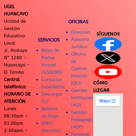
UGEL
HUANCAYO
Unidad de
OFICINAS
Gestión
Dirección
SÍGUENOS
Educativa
Asesoría
SERVICIOS
Local
Jurídica
Jr. Atalaya
Mesa de
Oficina
N° 1280 –
Partes
de
Huancayo –
Virtual
Control
El Tambo
(SISDORE)
Interno
Central
Consultar
CÓMO
(OCI)
telefónica
:
Expediente
LLEGAR
Gestión
HORARIO DE
Descargar
Institucional
ATENCIÓN
FUT
(AGI)
Lunes
Boletas
Gestión
08:30am –
de Pago
Pedagógica
01:00pm
SINET
(AGP)
2:30aam –
Vacantes
Personal