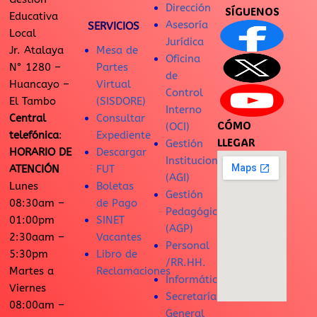
Dirección
SÍGUENOS
Educativa
Asesoría
SERVICIOS
Local
Jurídica
Jr. Atalaya
Mesa de
Oficina
N° 1280 –
Partes
de
Huancayo –
Virtual
Control
El Tambo
(SISDORE)
Interno
Central
Consultar
CÓMO
(OCI)
telefónica
:
Expediente
LLEGAR
Gestión
HORARIO DE
Descargar
Institucional
ATENCIÓN
FUT
(AGI)
Lunes
Boletas
Gestión
08:30am –
de Pago
Pedagógica
01:00pm
SINET
(AGP)
2:30aam –
Vacantes
Personal
5:30pm
Libro de
/RR.HH.
Martes a
Reclamaciones
Informática
Viernes
Secretaría
08:00am –
General