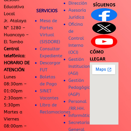
Dirección
SÍGUENOS
Educativa
Asesoría
SERVICIOS
Local
Jurídica
Jr. Atalaya
Mesa de
Oficina
N° 1280 –
Partes
de
Huancayo –
Virtual
Control
El Tambo
(SISDORE)
Interno
Central
Consultar
CÓMO
(OCI)
telefónica
:
Expediente
LLEGAR
Gestión
HORARIO DE
Descargar
Institucional
ATENCIÓN
FUT
(AGI)
Lunes
Boletas
Gestión
08:30am –
de Pago
Pedagógica
01:00pm
SINET
(AGP)
2:30aam –
Vacantes
Personal
5:30pm
Libro de
/RR.HH.
Martes a
Reclamaciones
Informática
Viernes
Secretaría
08:00am –
General