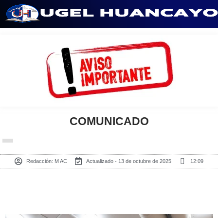
Saltar
al
contenido
COMUNICADO
Redacción:
M AC
Actualizado - 13 de octubre de 2025
12:09