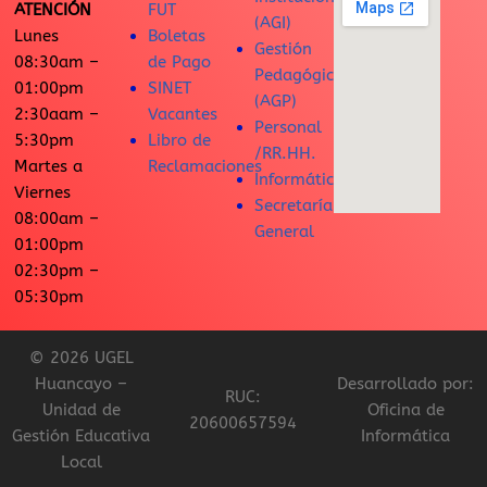
ATENCIÓN
FUT
(AGI)
Lunes
Boletas
Gestión
08:30am –
de Pago
Pedagógica
01:00pm
SINET
(AGP)
2:30aam –
Vacantes
Personal
5:30pm
Libro de
/RR.HH.
Martes a
Reclamaciones
Informática
Viernes
Secretaría
08:00am –
General
01:00pm
02:30pm –
05:30pm
© 2026 UGEL
Huancayo –
Desarrollado por:
RUC:
Unidad de
Oficina de
20600657594
Gestión Educativa
Informática
Local