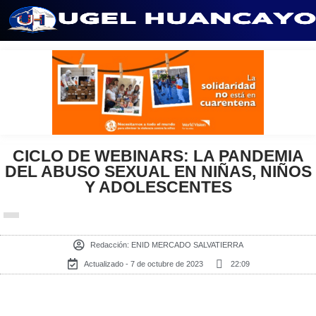
Saltar
al
contenido
CICLO DE WEBINARS: LA PANDEMIA
DEL ABUSO SEXUAL EN NIÑAS, NIÑOS
Y ADOLESCENTES
Redacción:
ENID MERCADO SALVATIERRA
Actualizado - 7 de octubre de 2023
22:09