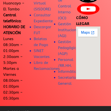
de
Huancayo –
Virtual
Control
El Tambo
(SISDORE)
Interno
Central
Consultar
CÓMO
(OCI)
telefónica
:
Expediente
LLEGAR
Gestión
HORARIO DE
Descargar
Institucional
ATENCIÓN
FUT
(AGI)
Lunes
Boletas
Gestión
08:30am –
de Pago
Pedagógica
01:00pm
SINET
(AGP)
2:30aam –
Vacantes
Personal
5:30pm
Libro de
/RR.HH.
Martes a
Reclamaciones
Informática
Viernes
Secretaría
08:00am –
General
01:00pm
02:30pm –
05:30pm