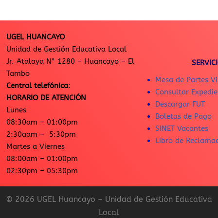
UGEL HUANCAYO
Unidad de Gestión Educativa Local
Jr. Atalaya N° 1280 – Huancayo – El
SERVIC
Tambo
Mesa de Partes Vi
Central telefónica
:
Consultar Expedie
HORARIO DE ATENCIÓN
Descargar FUT
Lunes
Boletas de Pago
08:30am – 01:00pm
SINET Vacantes
2:30aam – 5:30pm
Libro de Reclama
Martes a Viernes
08:00am – 01:00pm
02:30pm – 05:30pm
© 2026 UGEL Huancayo – Unidad de Gestión Educativa
Local