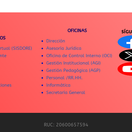
OFICINAS
SÍG
IOS
Dirección
rtual (SISDORE)
Asesoría Jurídica
nte
Oficina de Control Interno (OCI)
Gestión Institucional (AGI)
Gestión Pedagógica (AGP)
Personal /RR.HH.
ciones
Informática
Secretaría General
RUC: 20600657594