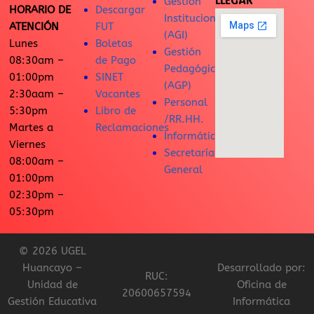
LLEGAR
Gestión
HORARIO DE
Descargar
Institucional
ATENCIÓN
FUT
(AGI)
Lunes
Boletas
Gestión
08:30am –
de Pago
Pedagógica
01:00pm
SINET
(AGP)
2:30aam –
Vacantes
Personal
5:30pm
Libro de
/RR.HH.
Martes a
Reclamaciones
Informática
Viernes
Secretaría
08:00am –
General
01:00pm
02:30pm –
05:30pm
© 2026 UGEL
Huancayo –
Desarrollado por:
RUC:
Unidad de
Oficina de
20600657594
Gestión Educativa
Informática