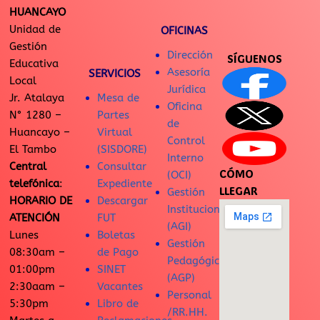
HUANCAYO
Unidad de
OFICINAS
Gestión
Dirección
SÍGUENOS
Educativa
Asesoría
SERVICIOS
Local
Jurídica
Jr. Atalaya
Mesa de
Oficina
N° 1280 –
Partes
de
Huancayo –
Virtual
Control
El Tambo
(SISDORE)
Interno
Central
Consultar
CÓMO
(OCI)
telefónica
:
Expediente
LLEGAR
Gestión
HORARIO DE
Descargar
Institucional
ATENCIÓN
FUT
(AGI)
Lunes
Boletas
Gestión
08:30am –
de Pago
Pedagógica
01:00pm
SINET
(AGP)
2:30aam –
Vacantes
Personal
5:30pm
Libro de
/RR.HH.