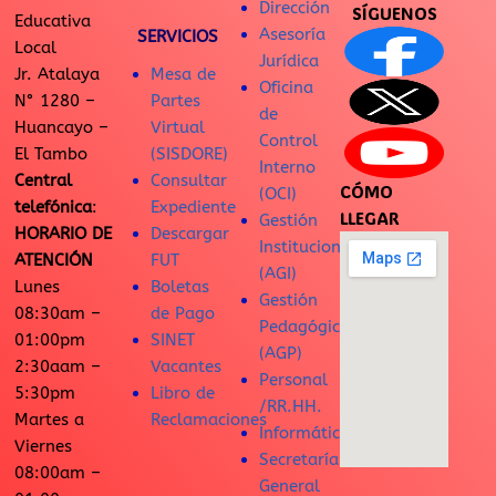
Dirección
SÍGUENOS
Educativa
Asesoría
SERVICIOS
Local
Jurídica
Jr. Atalaya
Mesa de
Oficina
N° 1280 –
Partes
de
Huancayo –
Virtual
Control
El Tambo
(SISDORE)
Interno
Central
Consultar
CÓMO
(OCI)
telefónica
:
Expediente
LLEGAR
Gestión
HORARIO DE
Descargar
Institucional
ATENCIÓN
FUT
(AGI)
Lunes
Boletas
Gestión
08:30am –
de Pago
Pedagógica
01:00pm
SINET
(AGP)
2:30aam –
Vacantes
Personal
5:30pm
Libro de
/RR.HH.
Martes a
Reclamaciones
Informática
Viernes
Secretaría
08:00am –
General