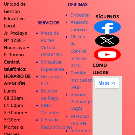
Unidad de
OFICINAS
Gestión
Dirección
SÍGUENOS
Educativa
Asesoría
SERVICIOS
Local
Jurídica
Jr. Atalaya
Mesa de
Oficina
N° 1280 –
Partes
de
Huancayo –
Virtual
Control
El Tambo
(SISDORE)
Interno
Central
Consultar
CÓMO
(OCI)
telefónica
:
Expediente
LLEGAR
Gestión
HORARIO DE
Descargar
Institucional
ATENCIÓN
FUT
(AGI)
Lunes
Boletas
Gestión
08:30am –
de Pago
Pedagógica
01:00pm
SINET
(AGP)
2:30aam –
Vacantes
Personal
5:30pm
Libro de
/RR.HH.
Martes a
Reclamaciones
Informática
Viernes