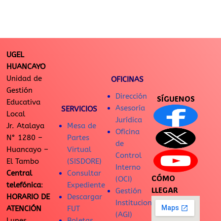
UGEL
HUANCAYO
Unidad de
OFICINAS
Gestión
Dirección
SÍGUENOS
Educativa
Asesoría
SERVICIOS
Local
Jurídica
Jr. Atalaya
Mesa de
Oficina
N° 1280 –
Partes
de
Huancayo –
Virtual
Control
El Tambo
(SISDORE)
Interno
Central
Consultar
CÓMO
(OCI)
telefónica
:
Expediente
LLEGAR
Gestión
HORARIO DE
Descargar
Institucional
ATENCIÓN
FUT
(AGI)
Lunes
Boletas