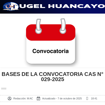
Saltar
al
contenido
BASES DE LA CONVOCATORIA CAS N°
029-2025
Redacción:
M AC
Actualizado - 7 de octubre de 2025
18:41