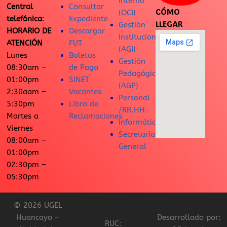
Interno
Central
Consultar
CÓMO
(OCI)
telefónica
:
Expediente
LLEGAR
Gestión
HORARIO DE
Descargar
Institucional
ATENCIÓN
FUT
(AGI)
Lunes
Boletas
Gestión
08:30am –
de Pago
Pedagógica
01:00pm
SINET
(AGP)
2:30aam –
Vacantes
Personal
5:30pm
Libro de
/RR.HH.
Martes a
Reclamaciones
Informática
Viernes
Secretaría
08:00am –
General
01:00pm
02:30pm –
05:30pm
© 2026 UGEL
Huancayo –
Desarrollado por:
RUC: