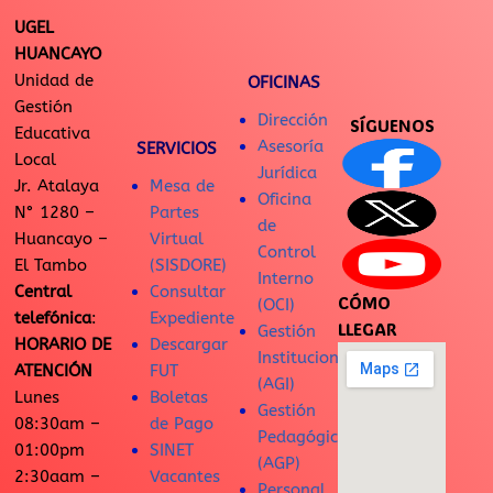
UGEL
HUANCAYO
Unidad de
OFICINAS
Gestión
Dirección
SÍGUENOS
Educativa
Asesoría
SERVICIOS
Local
Jurídica
Jr. Atalaya
Mesa de
Oficina
N° 1280 –
Partes
de
Huancayo –
Virtual
Control
El Tambo
(SISDORE)
Interno
Central
Consultar
CÓMO
(OCI)
telefónica
:
Expediente
LLEGAR
Gestión
HORARIO DE
Descargar
Institucional
ATENCIÓN
FUT
(AGI)
Lunes
Boletas
Gestión
08:30am –
de Pago
Pedagógica
01:00pm
SINET
(AGP)
2:30aam –
Vacantes
Personal