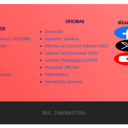
OFICINAS
SÍG
IOS
Dirección
rtual (SISDORE)
Asesoría Jurídica
nte
Oficina de Control Interno (OCI)
Gestión Institucional (AGI)
Gestión Pedagógica (AGP)
Personal /RR.HH.
ciones
Informática
Secretaría General
RUC: 20600657594