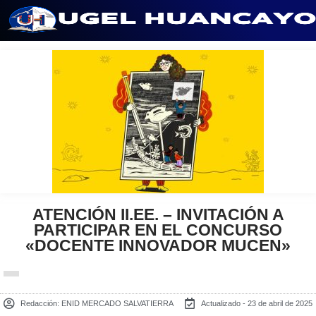
Saltar
al
contenido
ATENCIÓN II.EE. – INVITACIÓN A
PARTICIPAR EN EL CONCURSO
«DOCENTE INNOVADOR MUCEN»
Redacción:
ENID MERCADO SALVATIERRA
Actualizado - 23 de abril de 2025