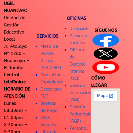
UGEL
HUANCAYO
Unidad de
OFICINAS
Gestión
Dirección
SÍGUENOS
Educativa
Asesoría
SERVICIOS
Local
Jurídica
Jr. Atalaya
Mesa de
Oficina
N° 1280 –
Partes
de
Huancayo –
Virtual
Control
El Tambo
(SISDORE)
Interno
Central
Consultar
CÓMO
(OCI)
telefónica
:
Expediente
LLEGAR
Gestión
HORARIO DE
Descargar
Institucional
ATENCIÓN
FUT
(AGI)
Lunes
Boletas
Gestión
08:30am –
de Pago
Pedagógica
01:00pm
SINET
(AGP)
2:30aam –
Vacantes
Personal
5:30pm
Libro de