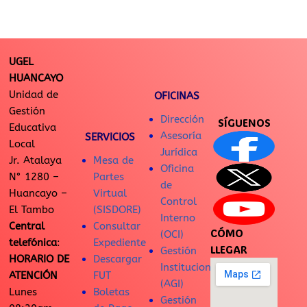
UGEL
HUANCAYO
Unidad de
OFICINAS
Gestión
Dirección
SÍGUENOS
Educativa
Asesoría
SERVICIOS
Local
Jurídica
Jr. Atalaya
Mesa de
Oficina
N° 1280 –
Partes
de
Huancayo –
Virtual
Control
El Tambo
(SISDORE)
Interno
Central
Consultar
CÓMO
(OCI)
telefónica
:
Expediente
LLEGAR
Gestión
HORARIO DE
Descargar
Institucional
ATENCIÓN
FUT
(AGI)
Lunes
Boletas
Gestión